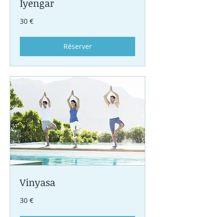
Iyengar
30
30 €
euros
Réserver
Vinyasa
30
30 €
euros